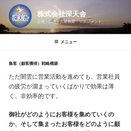
コ
ン
株式会社深天舎
テ
企画・広告・人材教育・マネジメント
ン
ツ
へ
メニュー
ス
キ
ッ
集客（顧客獲得）戦略構築
プ
ただ闇雲に営業活動を進めても、営業社員
の疲労が溜まっていくばかりで効果は薄
く、非効率的です。
御社がどのようにお客様を集めていくの
か、そして集まったお客様をどのように顧