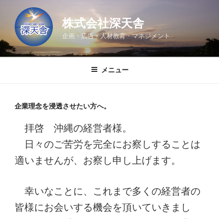
コ
ン
株式会社深天舎
テ
企画・広告・人材教育・マネジメント
ン
ツ
へ
メニュー
ス
キ
ッ
企業理念を浸透させたい方へ。
プ
拝啓 沖縄の経営者様。
日々のご苦労を完全にお察しすることは
適いませんが、お察し申し上げます。
幸いなことに、これまで多くの経営者の
皆様にお会いする機会を頂いていきまし