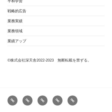
平和学習
戦略的広告
業務実績
業務領域
業績アップ
©株式会社深天舎2022‐2023 無断転載を禁ずる。
当
コ
集
シ
ABOUT
サ
ン
客
ン
イ
サ
（顧
ポ