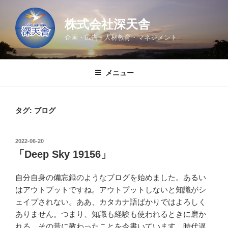
コ
ン
株式会社深天舎
テ
企画・広告・人材教育・マネジメント
ン
ツ
へ
メニュー
ス
キ
ッ
タグ:
ブログ
プ
投
2022-06-20
稿
「Deep Sky 19156」
日:
自分自身の備忘録のようなブログを始めました。あるい
はアウトプットですね。アウトプットしないと知識がシ
ェイプされない。ああ、カタカナ語ばかりではよろしく
ありません。つまり、知識も経験も使われるときに磨か
れる。その昔に教わったことを今書いています。時代遅