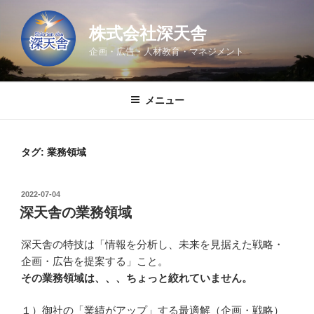
コ
ン
株式会社深天舎
テ
企画・広告・人材教育・マネジメント
ン
ツ
へ
メニュー
ス
キ
ッ
タグ:
業務領域
プ
投
2022-07-04
稿
深天舎の業務領域
日:
深天舎の特技は「情報を分析し、未来を見据えた戦略・
企画・広告を提案する」こと。
その業務領域は、、、ちょっと絞れていません。
１）御社の「業績がアップ」する最適解（企画・戦略）