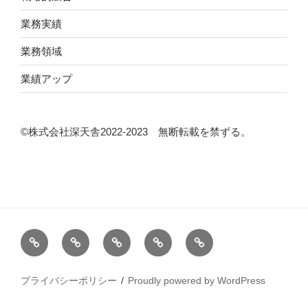
業務実績
業務領域
業績アップ
©株式会社深天舎2022‐2023 無断転載を禁ずる。
当
コ
集
シ
ABOUT
サ
ン
客
ン
イ
サ
（顧
ポ
プライバシーポリシー
Proudly powered by WordPress
ト
ル
客
ジ