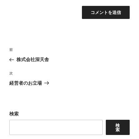
投
前
前
稿
の
株式会社深天舎
ナ
投
ビ
稿
次
次
ゲ
の
経営者のお立場
投
ー
稿
シ
ョ
検索
ン
検
索