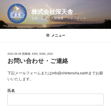
コ
ン
株式会社深天舎
テ
企画・広告・人材教育・マネジメント
ン
ツ
へ
メニュー
ス
キ
ッ
投
2022-06-06
投稿者:
KEN_SHIN_2022
プ
稿
お問い合わせ・ご連絡
日:
下記メールフォームまたはinfo@shintensha.earthまでお願
いいたします。
氏名