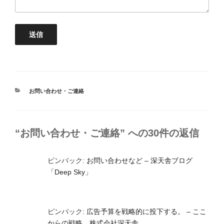
カ
お問い合わせ・ご連絡
テ
ゴ
リ
ー
“お問い合わせ・ご連絡” への30件の返信
ピンバック:
お問い合わせなど – 深天舎ブログ
「Deep Sky」
ピンバック:
広告予算を戦略的に投下する。 – ここ
からの戦略 株式会社深天舎